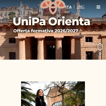
ITA
ENG