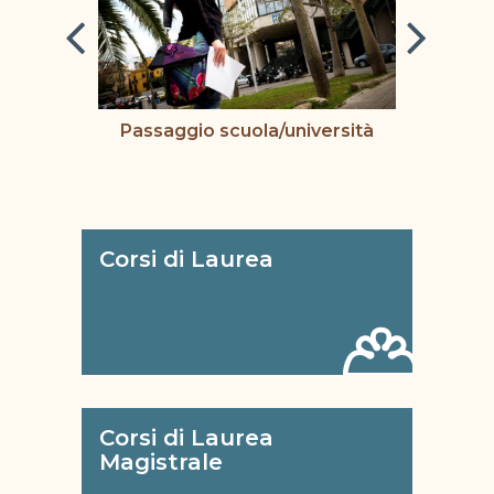
i di
Passaggio scuola/università
Corsi di Laurea
Corsi di Laurea
Magistrale